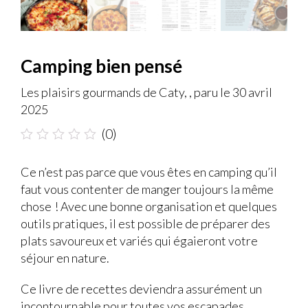
Camping bien pensé
Les plaisirs gourmands de Caty, , paru le 30 avril
2025
(0)
Note
0.1
Ce n’est pas parce que vous êtes en camping qu’il
sur
faut vous contenter de manger toujours la même
5
chose ! Avec une bonne organisation et quelques
outils pratiques, il est possible de préparer des
plats savoureux et variés qui égaieront votre
séjour en nature.
Ce livre de recettes deviendra assurément un
incontournable pour toutes vos escapades