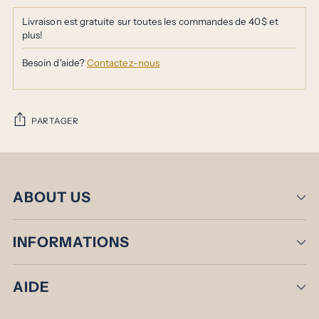
Livraison est gratuite sur toutes les commandes de 40$ et
plus!
Besoin d'aide?
Contactez-nous
PARTAGER
Ajouter
un
produit
ABOUT US
à
votre
panier
INFORMATIONS
AIDE