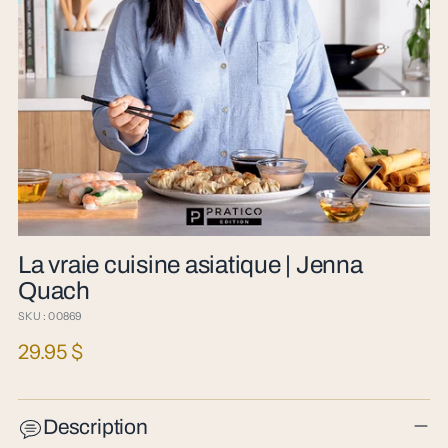
La vraie cuisine asiatique | Jenna
Quach
SKU : 00869
Prix
29.95 $
normal
Description