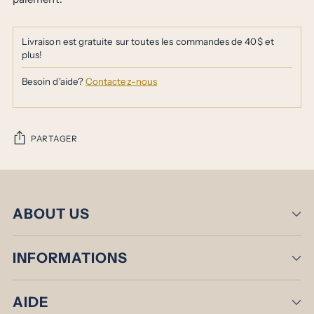
Livraison est gratuite sur toutes les commandes de 40$ et
plus!
Besoin d'aide?
Contactez-nous
PARTAGER
Ajouter
un
produit
ABOUT US
à
votre
panier
INFORMATIONS
AIDE