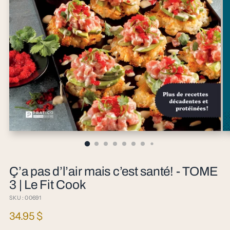
Ç’a pas d’l’air mais c’est santé! - TOME
3 | Le Fit Cook
SKU : 00691
Prix
34.95 $