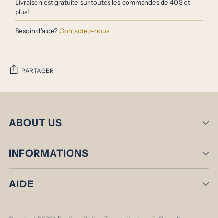
Livraison est gratuite sur toutes les commandes de 40$ et
plus!
Besoin d'aide?
Contactez-nous
PARTAGER
Ajouter
un
produit
ABOUT US
à
votre
panier
INFORMATIONS
AIDE