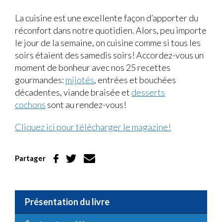
Note
0.1
La cuisine est une excellente façon d’apporter du
sur
réconfort dans notre quotidien. Alors, peu importe
5
le jour de la semaine, on cuisine comme si tous les
soirs étaient des samedis soirs! Accordez-vous un
moment de bonheur avec nos 25 recettes
gourmandes:
mijotés
, entrées et bouchées
décadentes, viande braisée et
desserts
cochons
sont au rendez-vous!
Cliquez ici pour télécharger le magazine!
Partager
Présentation du livre