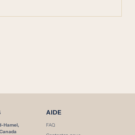
S
AIDE
id-Hamel,
FAQ
 Canada