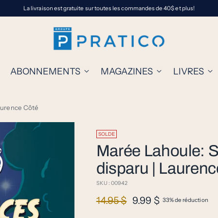
La livraison est gratuite sur toutes les commandes de 40$ et plus!
ABONNEMENTS
MAGAZINES
LIVRES
Laurence Côté
SOLDE
Marée Lahoule: S
disparu | Lauren
SKU : 00942
Prix
14.95 $
9.99 $
33% de réduction
normal